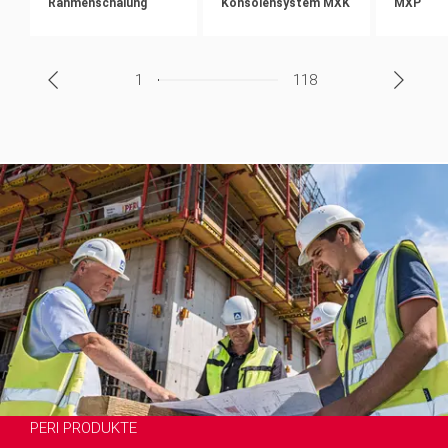
Rahmenschalung
Konsolensystem MXK
MXP
1
118
PERI PRODUKTE