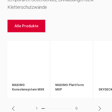
Kletterschutzwände
Alle Produkte
MAXIMO
MAXIMO Plattform
Konsolensystem MXK
MXP
SKYDECK
1
9