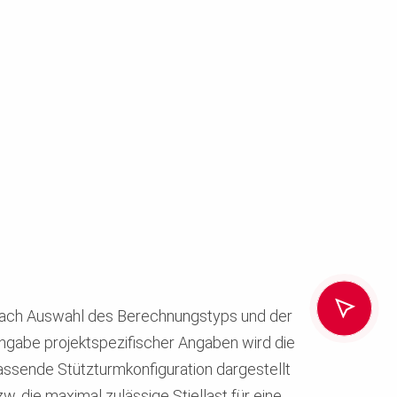
ach Auswahl des Berechnungstyps und der
ingabe projektspezifischer Angaben wird die
assende Stützturmkonfiguration dargestellt
w. die maximal zulässige Stiellast für eine