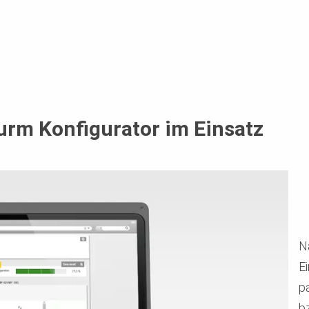
rm Konfigurator im Einsatz
N
E
p
bz