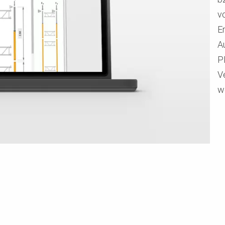
v
E
A
P
V
w