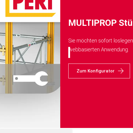
MULTIPROP Stüt
Sie möchten sofort loslegen?
webbasierten Anwendung.
Zum Konfigurator