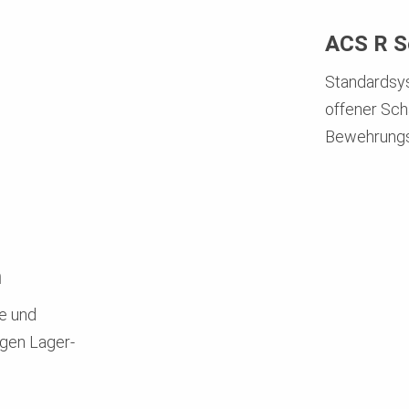
ACS R S
Standardsy
offener Sch
Bewehrungs
m
e und
igen Lager-