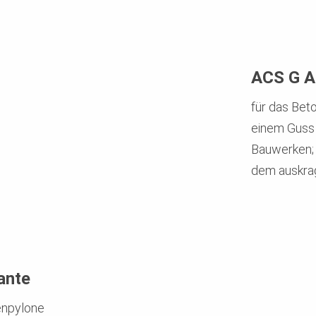
ACS G A
für das Bet
einem Guss 
Bauwerken; 
dem auskra
ante
enpylone