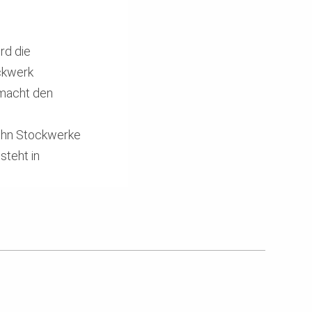
rd die
ckwerk
 macht den
zehn Stockwerke
teht in