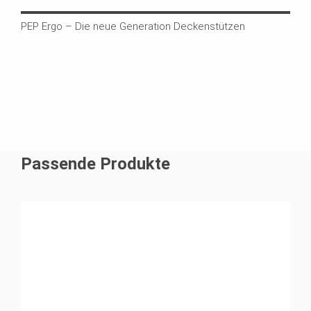
PEP Ergo – Die neue Generation Deckenstützen
Die 
Last
mat
Passende Produkte