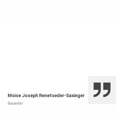
Gesimskappenkonsolen PERI UP Stütztürme und
Absturzsicherungen
Moise Joseph Renetseder-Saxinger
Bauleiter