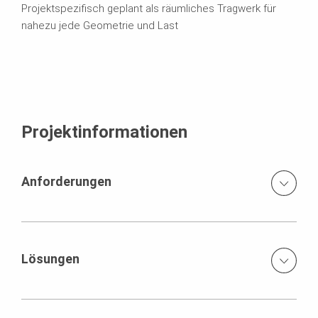
Projektspezifisch geplant als räumliches Tragwerk für
nahezu jede Geometrie und Last
Projektinformationen
Anforderungen
Sicheres Arbeiten Schnelles versetzen der Elemente
durch Kran Effizientes Arbeiten um Zeitplan einhalten zu
können
Lösungen
Kombination von Schalung und schwerem Traggerüst
MAXIMO Rahmenschalung SRS Säulenschalung VGK