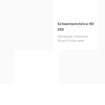
Schwerlaststütze HD
200
Werkzeuglos montierbare
Stütze für hohe Lasten
VARIOKIT
Schwerlastturm
Flexibel einsetzbarer