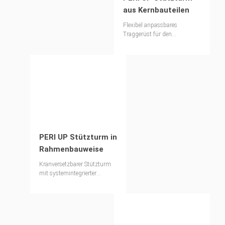
aus Kernbauteilen
Flexibel anpassbares
Traggerüst für den
vielseitigen Einsatz auf der
Baustelle
PERI UP Stützturm in
Rahmenbauweise
Kranversetzbarer Stützturm
mit systemintegrierter
Sicherheit beim stehenden
Auf- und Abbau